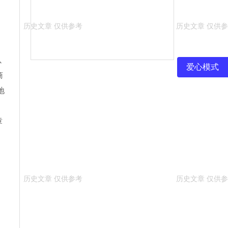
以
爱心模式
商
地
章