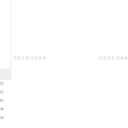
-22
-21
-02
-30
-20