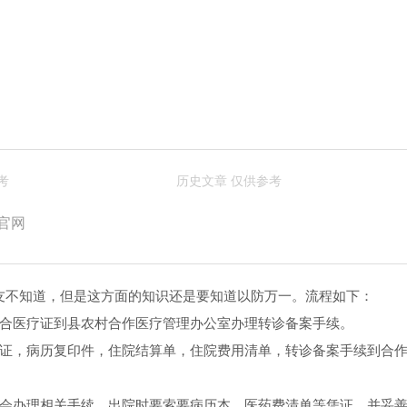
官网
友不知道，但是这方面的知识还是要知道以防万一。流程如下：
农合医疗证到县农村合作医疗管理办公室办理转诊备案手续。
疗证，病历复印件，住院结算单，住院费用清单，转诊备案手续到合
才会办理相关手续，出院时要索要病历本，医药费清单等凭证，并妥