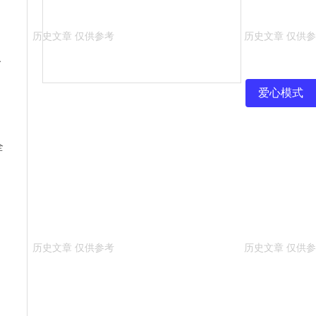
一
爱心模式
的
全
疗