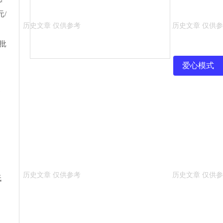
/
批
爱心模式
家
，
低