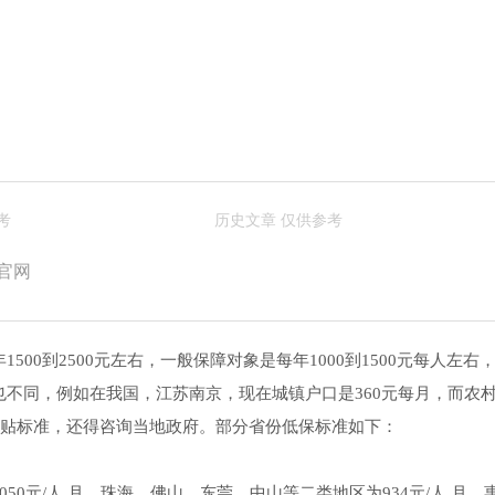
官网
00到2500元左右，一般保障对象是每年1000到1500元每人左右
不同，例如在我国，江苏南京，现在城镇户口是360元每月，而农
补贴标准，还得咨询当地政府。部分省份低保标准如下：
0元/人.月，珠海、佛山、东莞、中山等二类地区为934元/人.月，