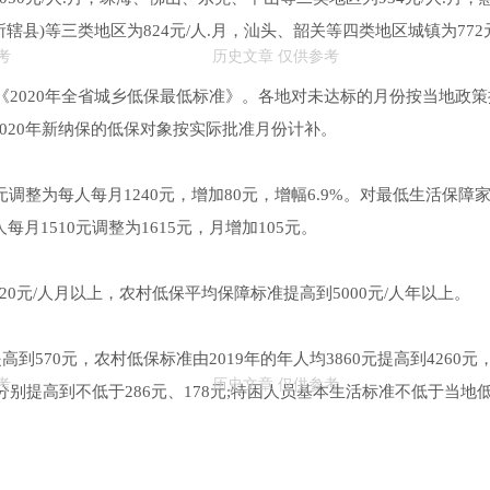
辖县)等三类地区为824元/人.月，汕头、韶关等四类地区城镇为772元
施《2020年全省城乡低保最低标准》。各地对未达标的月份按当地政策
020年新纳保的低保对象按实际批准月份计补。
调整为每人每月1240元，增加80元，增幅6.9%。对最低生活保障
月1510元调整为1615元，月增加105元。
0元/人月以上，农村低保平均保障标准提高到5000元/人年以上。
高到570元，农村低保标准由2019年的年人均3860元提高到4260元
平分别提高到不低于286元、178元;特困人员基本生活标准不低于当地