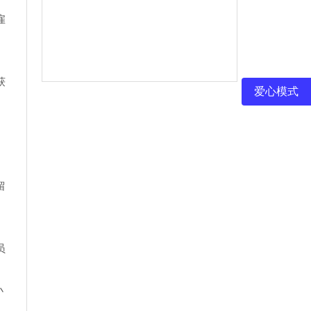
雇
获
爱心模式
留
员
小