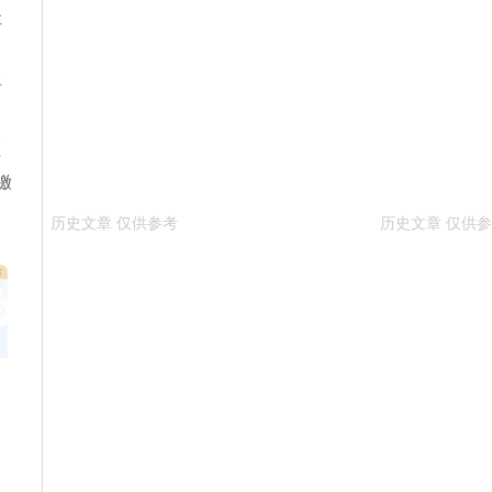
社
将
领
缴
来