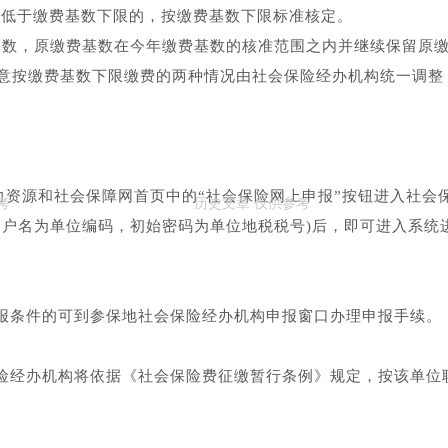
平低于缴费基数下限的，按缴费基数下限标准核定。
费基数，原缴费基数在今年缴费基数的核准范围之内并继续保留原
意按缴费基数下限缴费的两种情况由社会保险经办机构统一调整
力资源和社会保障网首页中的“社会保险网上申报”按钮进入社会
用户名为单位编码，初始密码为单位地税税号)后，即可进入系统
报条件的可到参保地社会保险经办机构申报窗口办理申报手续。
险经办机构将依据《社会保险费征缴暂行条例》规定，按该单位