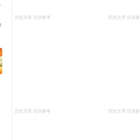
告
会
来