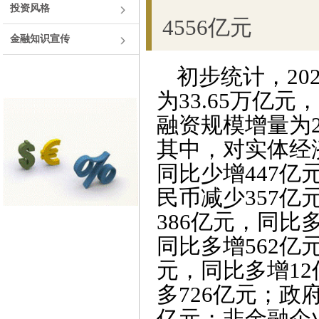
投资风格
4556亿元
金融知识宣传
初步统计，
20
为
33.65
万亿元，
融资规模增量为
其中，对实体经
同比少增
447
亿
民币减少
357
亿
386
亿元，同比
同比多增
562
亿
元，同比多增
12
多
726
亿元；政