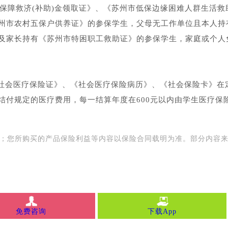
活保障救济(补助)金领取证》、《苏州市低保边缘困难人群生活救
州市农村五保户供养证》的参保学生，父母无工作单位且本人持
及家长持有《苏州市特困职工救助证》的参保学生，家庭或个人
社会医疗保险证》、《社会医疗保险病历》、《社会保险卡》在
结付规定的医疗费用，每一结算年度在600元以内由学生医疗保
用；您所购买的产品保险利益等内容以保险合同载明为准。部分内容
免费咨询
下载App