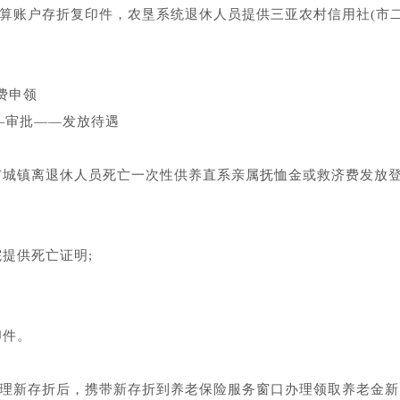
结算账户存折复印件，农垦系统退休人员提供三亚农村信用社(市
费申领
―审批――发放待遇
市城镇离退休人员死亡一次性供养直系亲属抚恤金或救济费发放
提供死亡证明;
印件。
办理新存折后，携带新存折到养老保险服务窗口办理领取养老金新