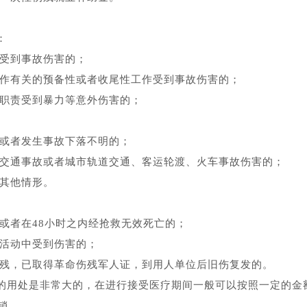
：
因受到事故伤害的；
工作有关的预备性或者收尾性工作受到事故伤害的；
作职责受到暴力等意外伤害的；
害或者发生事故下落不明的；
的交通事故或者城市轨道交通、客运轮渡、火车事故伤害的；
的其他情形。
亡或者在48小时之内经抢救无效死亡的；
益活动中受到伤害的；
致残，已取得革命伤残军人证，到用人单位后旧伤复发的。
的用处是非常大的，在进行接受医疗期间一般可以按照一定的金
销。