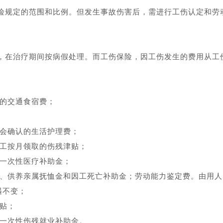
险规定的范围和比例。但发生事故伤害后，需进行工伤认定和劳
，在治疗期间按病假处理。而工伤保险，因工伤发生的费用从工
医的交通食宿费；
员会确认的生活护理费；
职工按月领取的伤残津贴；
的一次性医疗补助金；
金、供养亲属抚恤金和因工死亡补助金；劳动能力鉴定费。由用人
遇不变；
津贴；
的一次性伤残就业补助金。