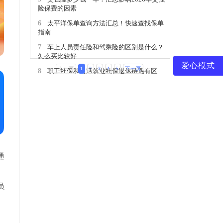
险保费的因素
6
太平洋保单查询方法汇总！快速查找保单
指南
7
车上人员责任险和驾乘险的区别是什么？
怎么买比较好
爱心模式
上一页
1
2
3
4
5
下一页
8
职工社保和灵活就业社保退休待遇有区
别，你知道吗？
9
第三者责任险是什么意思？三者险保障范
围有哪些？
10
被保险人怎么查保单详情？附太平洋保险
查询方法
通
员