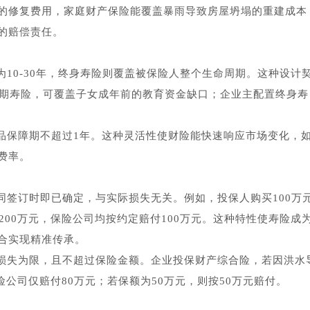
的修复费用，家庭财产保险能覆盖暴雨导致房屋坍塌的重建成本
的赔偿责任。
10-30年，终身寿险则覆盖被保险人整个生命周期。这种设计
定期寿险，可覆盖子女成年前的教育资金缺口；企业主配置终身寿
产品保障期不超过1年。这种灵活性使财险能快速响应市场变化，
费率。
同签订时即已确定，与实际损失无关。例如，投保人购买100万
200万元，保险公司均按约定赔付100万元。这种特性使寿险成
合实现精准传承。
损失为限，且不超过保险金额。企业投保财产综合险，若因洪水
险公司仅赔付80万元；若保额为50万元，则按50万元赔付。