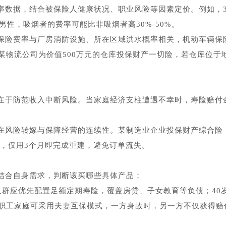
率数据，结合被保险人健康状况、职业风险等因素定价。例如，3
男性，吸烟者的费率可能比非吸烟者高30%-50%。
保险费率与厂房消防设施、所在区域洪水概率相关，机动车辆保
某物流公司为价值500万元的仓库投保财产一切险，若仓库位于
在于防范收入中断风险。当家庭经济支柱遭遇不幸时，寿险赔付
在风险转嫁与保障经营的连续性。某制造业企业投保财产综合险
付，仅用3个月即完成重建，避免订单流失。
结合自身需求，判断该买哪些具体产品：
岁人群应优先配置足额定期寿险，覆盖房贷、子女教育等负债；40
职工家庭可采用夫妻互保模式，一方身故时，另一方不仅获得赔