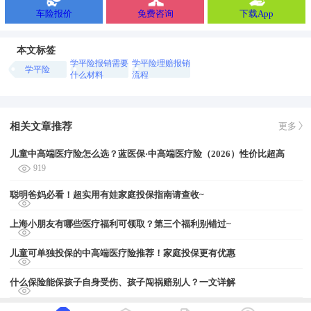
车险报价
免费咨询
下载App
本文标签
学平险报销需要
学平险理赔报销
学平险
什么材料
流程
相关文章推荐
更多
儿童中高端医疗险怎么选？蓝医保·中高端医疗险（2026）性价比超高
919
聪明爸妈必看！超实用有娃家庭投保指南请查收~
上海小朋友有哪些医疗福利可领取？第三个福利别错过~
儿童可单独投保的中高端医疗险推荐！家庭投保更有优惠
什么保险能保孩子自身受伤、孩子闯祸赔别人？一文详解