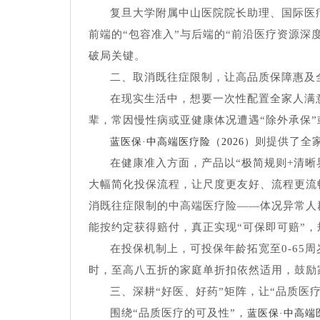
复旦大学附属中山医院院长助理、国际医
前端的“包容准入”与后端的“前沿医疗资源深
破局关键。
二、取消既往症限制，让高品质保障惠及
在现实生活中，想要一次性配置全家人满
辈，常因慢性病或亚健康体况遭遇“除外承保”
则提供了全
蓝医保·中高端医疗险（2026）
在健康准入方面，产品以“极简规则+清
大幅简化投保流程，让尺度更友好、流程更流
消既往症限制的中高端医疗险——体况异常人
能按约定获得赔付，真正实现“可保即可赔”
在投保机制上，可投保年龄拓宽至0-65
时，至高八五折的家庭单折扣依然适用，鼓励
三、深耕“好医、好药”矩阵，让“品质医
围绕“品质医疗的可及性”，
蓝医保·中高端医