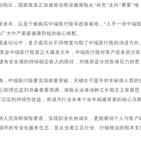
指出，国家政策正加速推动商业健康险从“补充”走向“重要”地
目录发布、以及个账购买中端医疗险等政策落地，“人手一张中端
为广大中产家庭健康防线的核心标配。
”圆桌论坛中，多方嘉宾从不同维度勾勒了中端医疗险的演进方向
5年算是中端医疗险真正大爆发元年，中端医疗险对客户是多层次医
建有安全感的持续稳定收入的路径，对政府是分担医保压力的责
确，中端医疗险要实现体量突破，关键在于提升对非标体人群的
心助理总监刘存鑫着重强调，保险从业者须树立长期主义发展思
所沉淀的持续性收益，将成为行业未来十余年稳健发展的核心压
销人员深耕保险赛道、实现职业长效成长，更能驱动个人与客户
循环的专业化服务生态，是从业者立足行业、行稳致远的根本支