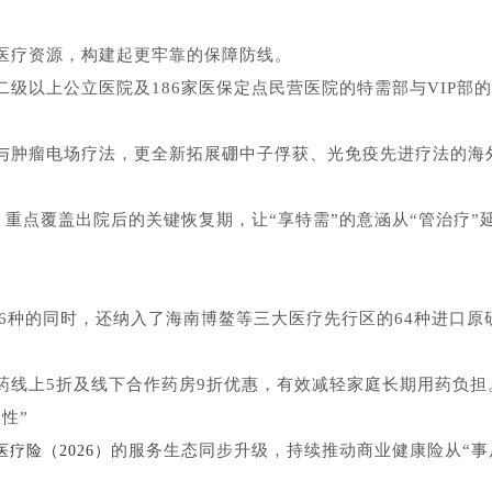
质医疗资源，构建起更牢靠的保障防线。
级以上公立医院及186家医保定点民营医院的特需部与VIP部的
与肿瘤电场疗法，更全新拓展硼中子俘获、光免疫先进疗法的海
，重点覆盖出院后的关键恢复期，让“享特需”的意涵从“管治疗”
。
276种的同时，还纳入了海南博鳌等三大医疗先行区的64种进口原
药线上5折及线下合作药房9折优惠，有效减轻家庭长期用药负担
性”
的服务生态同步升级，持续推动商业健康险从“事
疗险（2026）