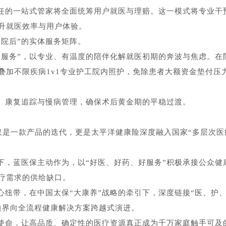
担任的一站式管家将全面统筹用户就医与理赔。这一模式将专业干
升就医效率与用户体验。
、院后”的实体服务矩阵。
诊服务”，以专业、有温度的陪伴化解就医初期的奔波与焦虑。在
叠加不限疾病1v1专业护工院内照护，免除患者大额资金垫付压
、康复追踪与慢病管理，确保术后黄金期的平稳过渡。
仅是一款产品的迭代，更是太平洋健康险深度融入国家“多层次医
下，蓝医保主动作为，以“好医、好药、好服务”积极承接公众健
疗需求的供给缺口。
心纽带，在中国太保“大康养”战略的牵引下，深度链接“医、护
边界向全流程健康解决方案跨越式演进。
使命，让高品质、确定性的医疗资源真正成为千万家庭触手可及