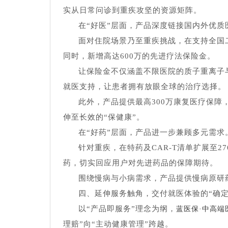
实从日常问诊到重疾攻坚的资源矩阵。
在“好医”层面，产品深度链接国内外优
面对住院场景乃至重疾挑战，在支持全国二
同时，新增高达600万的先进疗法保险金。
让保险金不仅涵盖不限医院的质子重离子
就医支持，让患者拥有放眼全球的治疗选择。
此外，产品提供最高300万康复医疗保障
伸至长效的“保健康”。
在“好药”层面，产品进一步兼顾多元需求
针对重疾，在特药及CAR-T清单扩展至
药，切实回应用户对先进药品的保障期待。
围绕慢病与小病需求，产品提供慢病原研
四、延伸服务触角，交付就医体验的“确定
以“产品即服务”理念为纲，
蓝医保·中高端医
理赔”向“主动健康管理”跨越。