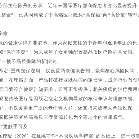
疗部主任陈丹则分享，近年来国际医疗部商保患者占比显著提升
度整合”，已共同构成了中高端医疗险从“高保额”向“高价值”转型
全家
意的健康保障并非易事。作为家庭支柱的中青年和逐渐年迈的长
或“保而不赔”；为未成年子女单独配置高品质医疗险亦常受限。
家一揽子品质保障的新解法。
晰界定”重构投保逻辑：仅设置两条健康告知，聚焦核心风险问询
畅；在理赔方面，产品打破行业既往症约定惯例，成为行业首创
群只要符合健康告知要求，即可正常投保，相关疾病的治疗费用
，规避传统医疗险因既定症定义模糊导致的核保争议与理赔纠纷。
周岁，不仅覆盖更广泛的老中青人群，还支持未成年人单独投保。
家庭决策者将高品质医疗资源转化为全家老小的健康底气。
疗”更触手可及
在延续前作“不限疾病享特需”的基础上，进一步
疗险（2026）