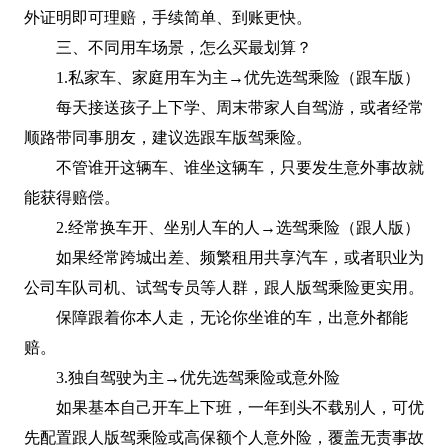
外证明即可理赔，手续简单、到账更快。
三、不同用车场景，怎么买最划算？
1.私家车、家庭用车为主→优先选驾乘险（跟车版）
每天接送孩子上下学、周末带家人自驾游，或者经常
顺路带同事朋友，建议选跟车版驾乘险。
不管谁开这辆车、谁坐这辆车，只要发生意外事故就
能获得赔偿。
2.经常换车开、坐别人车的人→选驾乘险（跟人版）
如果经常跨城出差、频繁租用共享汽车，或者职业为
公司车队司机、试驾专员等人群，跟人版驾乘险更实用。
保障跟着你本人走，无论你坐谁的车，出意外都能
赔。
3.独自驾驶为主→优先选驾乘险或意外险
如果基本自己开车上下班，一年到头不载别人，可优
先配置跟人版驾乘险或高保额个人意外险，覆盖无责事故