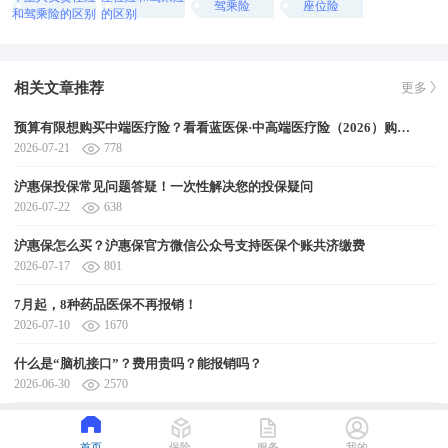
驾乘险
座位险
和驾乘险的区别
的区别
相关文章推荐
更多
预算有限想购买中端医疗险？看看蓝医保·中高端医疗险（2026）购买方案
2026-07-21
778
沪惠保投保常见问题答疑！一次性解决您的投保疑问
2026-07-22
638
沪惠保怎么买？沪惠保官方微信公众号支持医保个账共济缴费
2026-07-17
801
7月起，8种药品医保不再报销！
2026-07-10
1670
什么是“脑机接口”？费用贵吗？能报销吗？
2026-06-30
2570
首页
保险
服务
我的