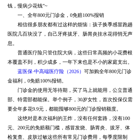
钱，慢病少花钱”~
一、全年800元门诊金，0免赔100%报销
相信很多朋友都有过这样的烦恼：孩子换季感冒跑趟
医院几百块没了，自己牙疼拔牙、肠胃炎挂水花得悄无声
息。
普通医疗险只管住院大病，这些日常高频的小花费根
本覆盖不到，积少成多，一年下来也是不小的家庭支出。
蓝医保·中高端医疗险（2026）
可加购全年800元门诊
金福利，0免赔100%报销。
门诊金的使用无等待期，买了马上就能用，公立普通
部、特需部都能保。举个例子，30岁女性，首次投保仅需
要全年多花9.9元，都能囤够800元的门诊报销额度。
这绝对是本次福利的王炸，没有任何套路，没有100
元、200元的免赔额门槛，感冒发烧、肠胃炎、拔牙、体
检复查、皮肤过敏这些所有常见门诊费用，每季度限制