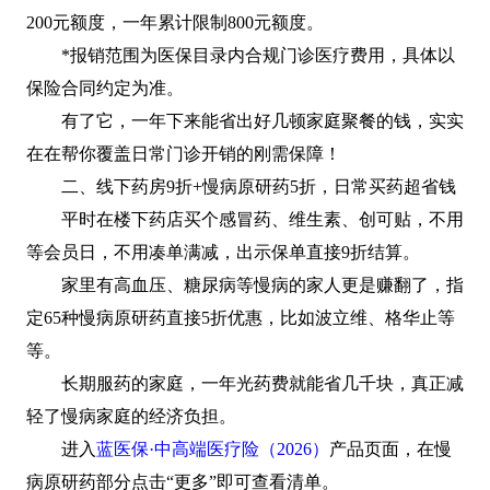
200元额度，一年累计限制800元额度。
*报销范围为医保目录内合规门诊医疗费用，具体以
保险合同约定为准。
有了它，一年下来能省出好几顿家庭聚餐的钱，实实
在在帮你覆盖日常门诊开销的刚需保障！
二、线下药房9折+慢病原研药5折，日常买药超省钱
平时在楼下药店买个感冒药、维生素、创可贴，不用
等会员日，不用凑单满减，出示保单直接9折结算。
家里有高血压、糖尿病等慢病的家人更是赚翻了，指
定65种慢病原研药直接5折优惠，比如波立维、格华止等
等。
长期服药的家庭，一年光药费就能省几千块，真正减
轻了慢病家庭的经济负担。
进入
蓝医保·中高端医疗险（2026）
产品页面，在慢
病原研药部分点击“更多”即可查看清单。