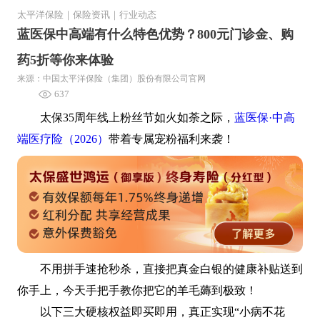
太平洋保险
｜
保险资讯
｜
行业动态
蓝医保中高端有什么特色优势？800元门诊金、购
药5折等你来体验
来源：中国太平洋保险（集团）股份有限公司官网
637
太保35周年线上粉丝节如火如荼之际，
蓝医保·中高
端医疗险（2026）
带着专属宠粉福利来袭！
不用拼手速抢秒杀，直接把真金白银的健康补贴送到
你手上，今天手把手教你把它的羊毛薅到极致！
以下三大硬核权益即买即用，真正实现“小病不花