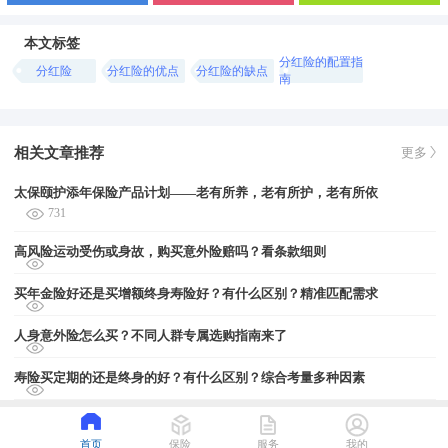
本文标签
分红险的配置指
分红险
分红险的优点
分红险的缺点
南
相关文章推荐
更多
太保颐护添年保险产品计划——老有所养，老有所护，老有所依
731
高风险运动受伤或身故，购买意外险赔吗？看条款细则
买年金险好还是买增额终身寿险好？有什么区别？精准匹配需求
人身意外险怎么买？不同人群专属选购指南来了
寿险买定期的还是终身的好？有什么区别？综合考量多种因素
首页
保险
服务
我的