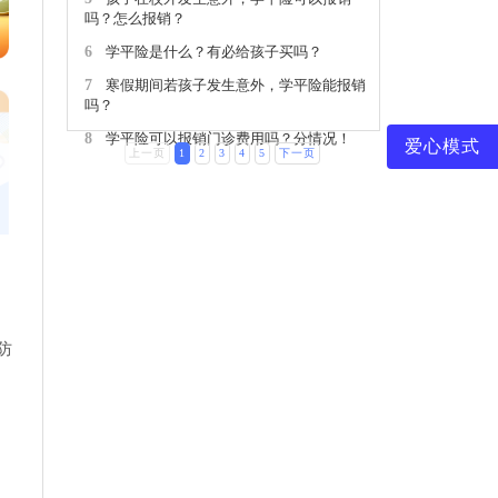
吗？怎么报销？
6
学平险是什么？有必给孩子买吗？
7
寒假期间若孩子发生意外，学平险能报销
吗？
8
学平险可以报销门诊费用吗？分情况！
爱心模式
上一页
1
2
3
4
5
下一页
9
幼儿园学平险全攻略：报销范围与实用指
南
10
甲流来势汹汹，孩子流感住院，学平险可
以报销吗，怎么报销？
防