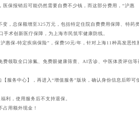
病，医保报销后可能仍然需要自费不少钱，而这部分费用，“沪惠
9元不变，总保额增至325万元，包括特定住院自费费用保障、特药
口手术创新医疗保障，为上海市民筑牢健康防线。
沪惠保-特定疾病保险”，保费50元/年，针对上海11种高发恶性
免费领取全口涂氟、免费眼健康筛查、AI舌诊、中医体质评估等
击【服务中心】，再进入“增值服务”版块，确认身份信息后即可
送福利，使用服务后不支持退保。
不占用额外现金！