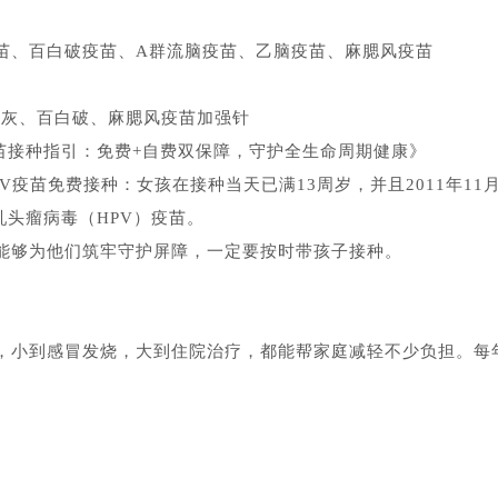
苗、百白破疫苗、A群流脑疫苗、乙脑疫苗、麻腮风疫苗
脊灰、百白破、麻腮风疫苗加强针
疫苗接种指引：免费+自费双保障，守护全生命周期健康》
疫苗免费接种：女孩在接种当天已满13周岁，并且2011年11
乳头瘤病毒（HPV）疫苗。
，能够为他们筑牢守护屏障，一定要按时带孩子接种。
，小到感冒发烧，大到住院治疗，都能帮家庭减轻不少负担。每