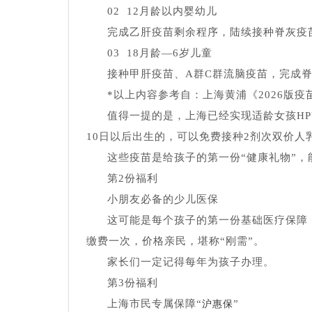
02 12月龄以内婴幼儿
完成乙肝疫苗剩余程序，陆续接种脊灰疫
03 18月龄—6岁儿童
接种甲肝疫苗、A群C群流脑疫苗，完成
*以上内容参考自：上海黄浦《2026版
值得一提的是，上海已经实现适龄女孩HPV
10日以后出生的，可以免费接种2剂次双价人
这些疫苗是给孩子的第一份“健康礼物”
第2份福利
小朋友必备的少儿医保
这可能是每个孩子的第一份基础医疗保障
缴费一次，价格亲民，堪称“刚需”。
家长们一定记得每年为孩子办理。
第3份福利
上海市民专属保障“
”
沪惠保