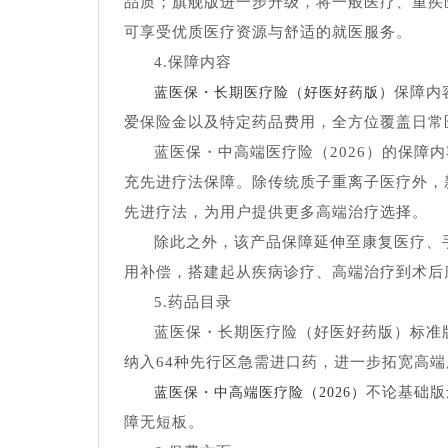
品质；旗舰版进一步升级，将一般医疗、重疾
可享受优质医疗资源与舒适的就医服务。
4.保障内容
保障内
蓝医保・长期医疗险（好医好药版）
爱保险金以及特定药品费用，全方位覆盖日常
蓝医保・中高端医疗险（2026）的保障
充先进疗法保障。除传统质子重离子医疗外，
先进疗法，为用户提供更多高端治疗选择。
除此之外，该产品保障延伸至康复医疗、
用补偿，搭建起从疾病诊疗、高端治疗到术后
5.药品目录
蓝医保・长期医疗险（好医好药版）标准版
纳入64种先行区急需进口药，进一步拓宽高
不论基础版
蓝医保・中高端医疗险（2026）
障无短板。