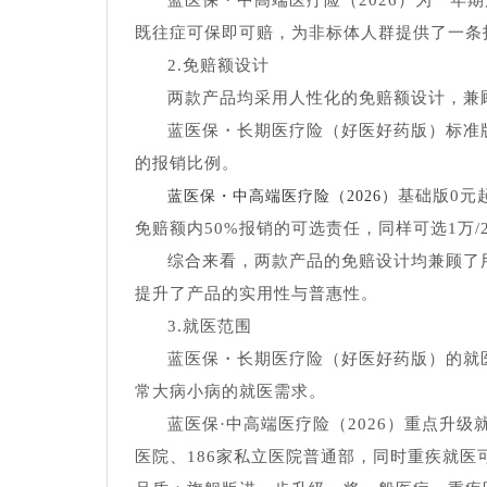
蓝医保・中高端医疗险（2026）为一年
既往症可保即可赔，为非标体人群提供了一条
2.免赔额设计
两款产品均采用人性化的免赔额设计，兼
蓝医保・长期医疗险（好医好药版）标准版为
的报销比例。
基础版0元
蓝医保・中高端医疗险（2026）
免赔额内50%报销的可选责任，同样可选1万/
综合来看，两款产品的免赔设计均兼顾了
提升了产品的实用性与普惠性。
3.就医范围
蓝医保・长期医疗险（好医好药版）的就
常大病小病的就医需求。
蓝医保·中高端医疗险（2026）重点升
医院、186家私立医院普通部，同时重疾就医