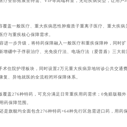
医疗全部拓展至特需、VIP等高端科室，无论疾病类型，让用户
容覆盖一般医疗、重大疾病恶性肿瘤质子重离子医疗、重大疾病
医疗与重疾核心保障需求。
内容进一步升级，将特药保障融入一般医疗和重疾保障种，同时扩
新增硼中子俘获治疗、光免疫疗法、电场疗法（爱普盾）三大前
手术住院护理板块，同时设置2万元重大疾病异地转诊公共交通
康复、异地就医的全流程闭环保障体系。
覆盖276种特药，可充分满足日常重疾用药需求；0免赔版额外
端用药保障范围。
还是旗舰均全面包含276种特药+64种先行区急需进口药，用药