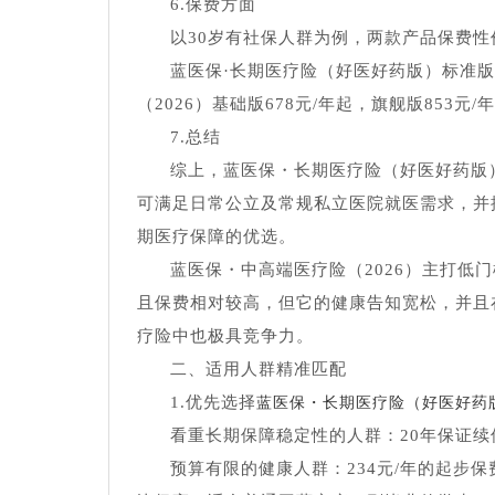
6.保费方面
以30岁有社保人群为例，两款产品保费性
蓝医保·长期医疗险（好医好药版）标准版保
（2026）基础版678元/年起，旗舰版853
7.总结
综上，蓝医保・长期医疗险（好医好药版
可满足日常公立及常规私立医院就医需求，并
期医疗保障的优选。
蓝医保・中高端医疗险（2026）主打低
且保费相对较高，但它的健康告知宽松，并且
疗险中也极具竞争力。
二、适用人群精准匹配
1.优先选择
蓝医保・长期医疗险（好医好药
看重长期保障稳定性的人群：20年保证
预算有限的健康人群：234元/年的起步