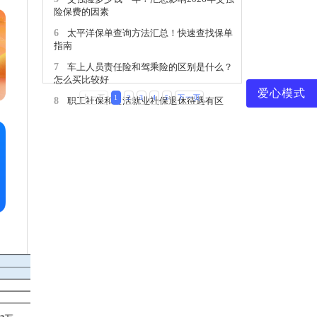
险保费的因素
6
太平洋保单查询方法汇总！快速查找保单
指南
7
车上人员责任险和驾乘险的区别是什么？
怎么买比较好
爱心模式
上一页
1
2
3
4
5
下一页
8
职工社保和灵活就业社保退休待遇有区
别，你知道吗？
9
第三者责任险是什么意思？三者险保障范
围有哪些？
10
被保险人怎么查保单详情？附太平洋保险
查询方法