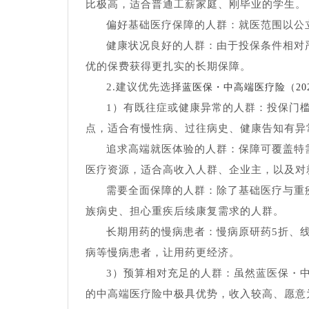
比极高，适合普通工薪家庭、刚毕业的学生。
偏好基础医疗保障的人群：就医范围以公
健康状况良好的人群：由于投保条件相对
优的保费获得更扎实的长期保障。
2.建议优先选择
蓝医保・中高端医疗险（20
1）有既往症或健康异常的人群：投保门
点，适合有慢性病、过往病史、健康告知有异
追求高端就医体验的人群：保障可覆盖特
医疗资源，适合高收入人群、企业主，以及对
需要全面保障的人群：除了基础医疗与重
族病史、担心重疾后续康复需求的人群。
长期用药的慢病患者：慢病原研药5折、
病等慢病患者，让用药更经济。
3）预算相对充足的人群：虽然蓝医保・中
的中高端医疗险中极具优势，收入较高、愿意