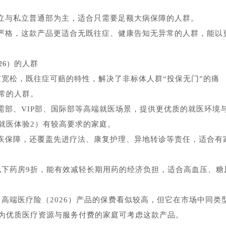
立与私立普通部为主，适合只需要足额大病保障的人群。
严格，这款产品更适合无既往症、健康告知无异常的人群，能以
的人群
26）
槛宽松，既往症可赔的特性，解决了非标体人群“投保无门”的痛
常的人群。
需部、VIP部、国际部等高端就医场景，提供更优质的就医环境
就医体验2）有较高要求的家庭。
疾保障，还覆盖先进疗法、康复护理、异地转诊等责任，适合有
线下药房9折，能有效减轻长期用药的经济负担，适合高血压、糖
高端医疗险（2026）产品的保费看似较高，但它在市场中同类
为优质医疗资源与服务付费的家庭可考虑这款产品。