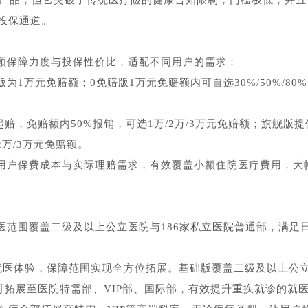
期产品，但它突破了传统医疗险的健康告知限制，门槛极低，并且
投保通道。
顾保障力度与投保性价比，适配不同用户的需求：
1万元免赔额；0免赔版1万元免赔额内可自选30%/50%/80%
起赔，免赔额内50%报销，可选1万/2万/3万元免赔额；旗舰版提
2万/3万元免赔额。
用户保费成本与实际理赔需求，有效覆盖小额住院医疗费用，大
医范围覆盖二级及以上公立医院与186家私立医院普通部，满足
级就医体验，保障范围实现全方位拓展。基础版覆盖二级及以上公
可拓展至医院特需部、VIP部、国际部，有效提升重疾就诊的就