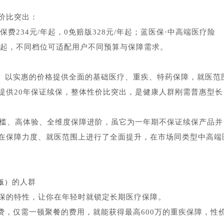
价比突出：
费234元/年起，0免赔版328元/年起；蓝医保·中高端医疗险
元/年起，不同档位可适配用户不同预算与保障需求。
）以实惠的价格提供全面的基础医疗、重疾、特药保障，就医范
提供20年保证续保，整体性价比突出，是健康人群刚需普惠型长
门槛、高体验、全维度保障进阶，虽它为一年期不保证续保产品并
在保障力度、就医范围上进行了全面提升，在市场同类型中高端
的人群
版）
续保的特性，让你在年轻时就锁定长期医疗保障。
保费，仅需一顿聚餐的费用，就能获得最高600万的重疾保障，性