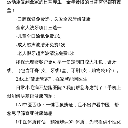
运动康复到全家的日常养生，全年龄段的日常需求都有覆
盖！
·口腔保健免费选，关爱全家牙齿健康
全家人洗牙项目三选一：
-儿童全口涂氟免费1次
-成人超声波洁牙免费1次
-老人假牙超声波清洗免费1次
续保无理赔客户更可享一份定制口腔大礼包，含牙
线、（包含牙膏1支、牙线1盒、牙刷1支，购物袋1个）。
2.线上“健康管家”，在家就能问医生
日常小毛病不想跑医院？我们帮您考虑到了！手机上
就能解决基础健康问题：
l AI中医舌诊：一键舌象辨证，足不出户看中医，帮
您尽早筛查亚健康隐患
l 中医体质评估：精准辨识9种体质，为您提供个性化