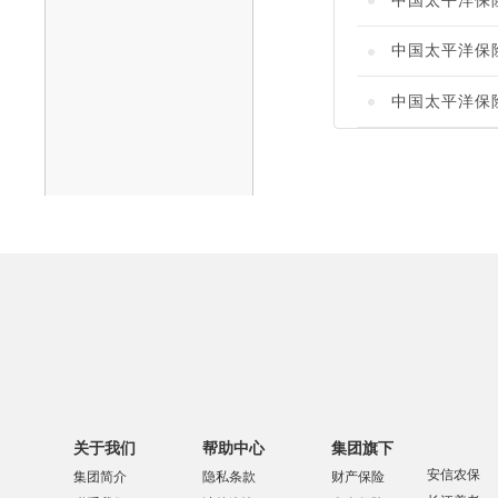
中国太平洋保
中国太平洋保
中国太平洋保
关于我们
帮助中心
集团旗下
安信农保
集团简介
隐私条款
财产保险