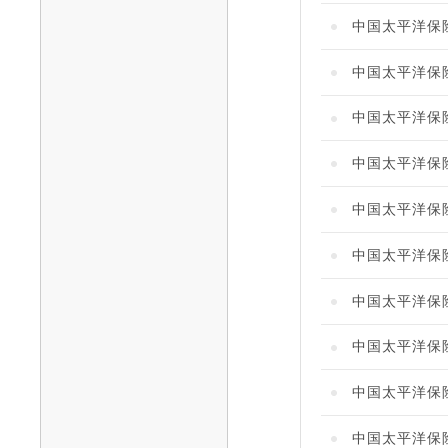
中国太平洋保
中国太平洋保
中国太平洋保
中国太平洋保
中国太平洋保
中国太平洋保
中国太平洋保
中国太平洋保