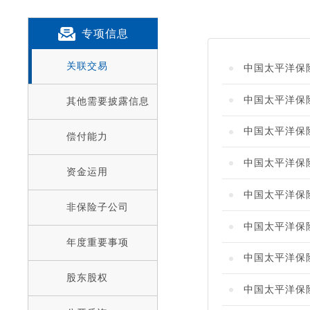
专项信息
关联交易
中国太平洋保
中国太平洋保
其他需要披露信息
偿付能力
中国太平洋保
资金运用
中国太平洋保
非保险子公司
年度重要事项
中国太平洋保
股东股权