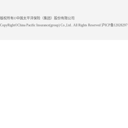
版权所有©中国太平洋保险（集团）股份有限公司
CopyRight©China Pacific Insurance(group) Co.,Ltd.. All Rights Reserved 沪ICP备1202829