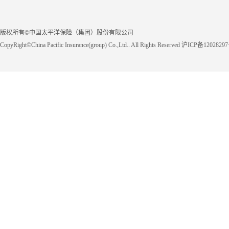
版权所有©中国太平洋保险（集团）股份有限公司
CopyRight©China Pacific Insurance(group) Co.,Ltd.. All Rights Reserved 沪ICP备1202829