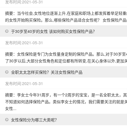
发布时间:2021-05-31
摘要：当今社会,女性地位逐渐上升,在家庭和职场上都发挥着举足轻重
的女性开始购买保险。那么,哪些保险产品适合女性呢？ 女性保险产品内
于30岁至40岁的女性 该如何购买女性保险产品？
发布时间:2021-05-31
摘要：女性保险是专门为女性量身定制的保险产品。那么,对于30岁至
了30岁以后,大部分女性角色和定位都有所转变,在关心身体以外,更加关
全职太太怎样买保险？关注女性保险产品
发布时间:2021-05-31
摘要：李女士今年31周岁，有一个2周岁的宝宝，是一名全职太太，
不知道如何选择保险产品。类似李女士的情况，我们需要关注的就是关
女性...
女性保险分为哪三大类呢？