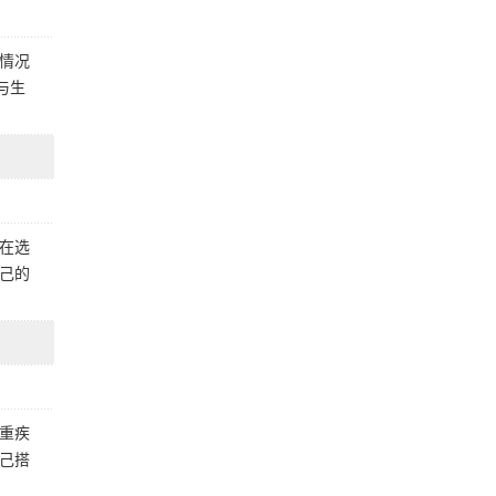
情况
与生
在选
己的
重疾
己搭