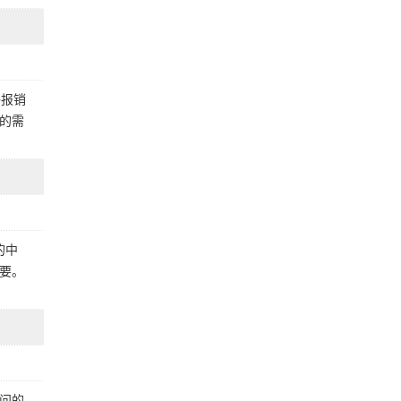
够报销
的需
的中
要。
问的