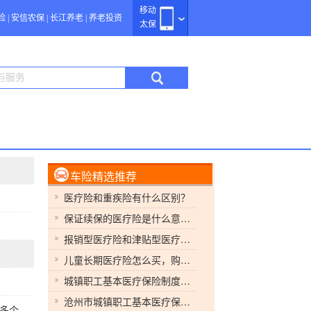
移动
险
|
安信农保
|
长江养老
|
养老投资
太保
车险精选推荐
医疗险和重疾险有什么区别？
保证续保的医疗险是什么意思，个人购买医疗保险怎么交
报销型医疗险和津贴型医疗险的区别是什么？医保报销是怎么报销的
儿童长期医疗险怎么买，购买儿童医疗险的主要作用有哪些
城镇职工基本医疗保险制度的框架包括了哪些内容？如何参保缴费
沧州市城镇职工基本医疗保险制度有哪些内容？如何参保缴费
多个