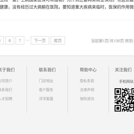
健康，没有经历过大病躺在医院，要知道重大疾病来临时，医保的作用微
...
5
6
7
下一页
尾页
当前第
1
页
/
共
135
页
转到
关于我们
联系我们
帮助中心
关注我们
公司简介
门店地址
隐私条款
手机网站
联系我们
客户服务
法律声明
人才招聘
洋洋客服
保险资讯