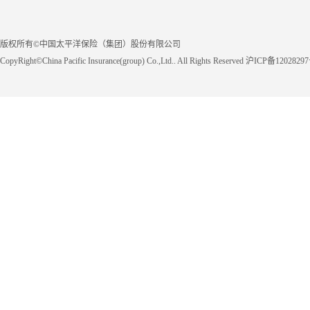
版权所有©中国太平洋保险（集团）股份有限公司
CopyRight©China Pacific Insurance(group) Co.,Ltd.. All Rights Reserved 沪ICP备1202829