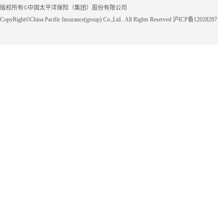
版权所有©中国太平洋保险（集团）股份有限公司
CopyRight©China Pacific Insurance(group) Co.,Ltd.. All Rights Reserved 沪ICP备1202829