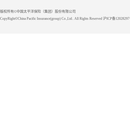
版权所有©中国太平洋保险（集团）股份有限公司
CopyRight©China Pacific Insurance(group) Co.,Ltd.. All Rights Reserved 沪ICP备1202829