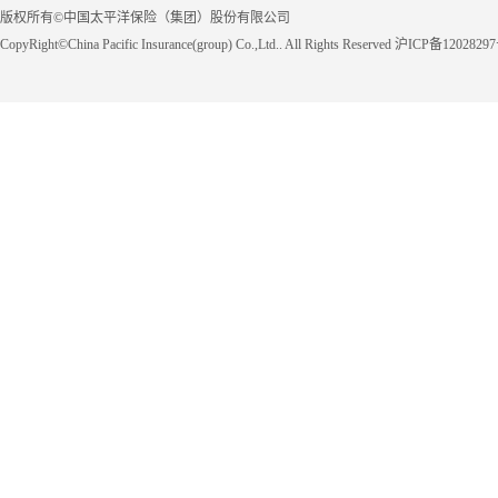
版权所有©中国太平洋保险（集团）股份有限公司
CopyRight©China Pacific Insurance(group) Co.,Ltd.. All Rights Reserved 沪ICP备1202829