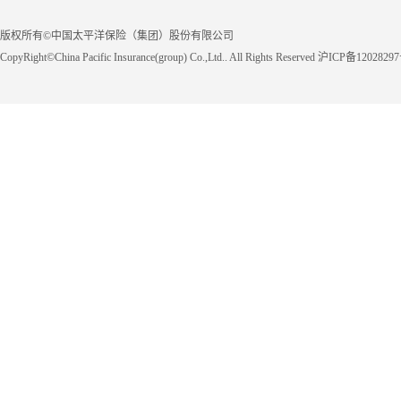
版权所有©中国太平洋保险（集团）股份有限公司
CopyRight©China Pacific Insurance(group) Co.,Ltd.. All Rights Reserved 沪ICP备1202829