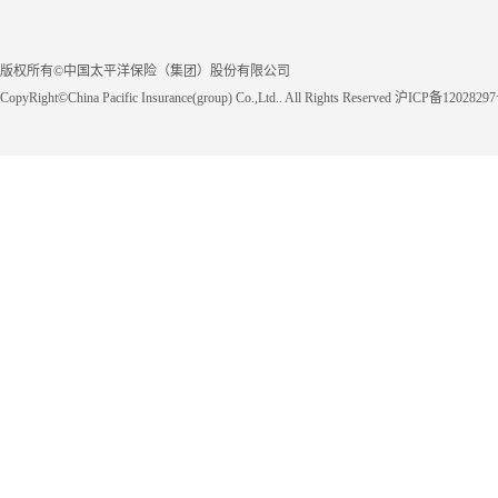
版权所有©中国太平洋保险（集团）股份有限公司
CopyRight©China Pacific Insurance(group) Co.,Ltd.. All Rights Reserved 沪ICP备1202829