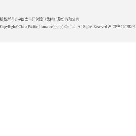
版权所有©中国太平洋保险（集团）股份有限公司
CopyRight©China Pacific Insurance(group) Co.,Ltd.. All Rights Reserved 沪ICP备1202829