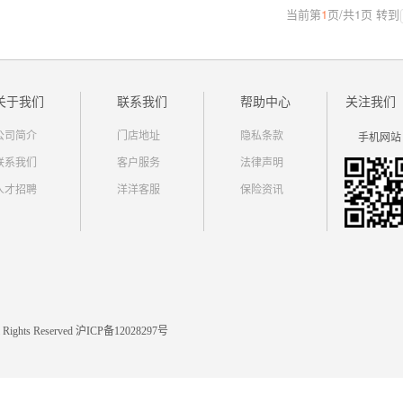
当前第
1
页
/
共
1
页
转到
关于我们
联系我们
帮助中心
关注我们
公司简介
门店地址
隐私条款
手机网站
联系我们
客户服务
法律声明
人才招聘
洋洋客服
保险资讯
 All Rights Reserved 沪ICP备12028297号