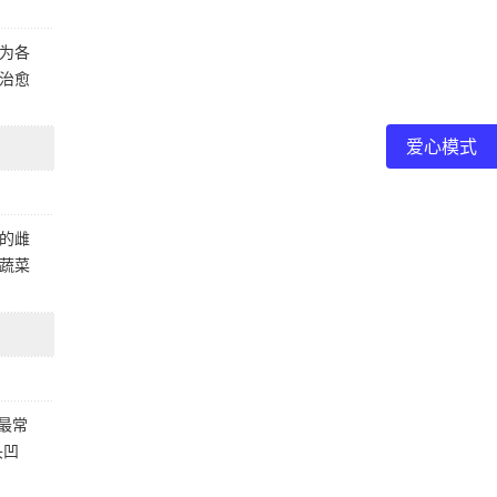
为各
治愈
爱心模式
的雌
蔬菜
最常
头凹