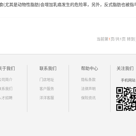
饮食(尤其是动物性脂肪)会增加乳癌发生的危险率，另外，反式脂肪也被指
当前第
1
页
/
共
1
页
转到
关于我们
联系我们
帮助中心
关注我们
公司简介
门店地址
隐私条款
手机网站
联系我们
客户服务
法律声明
人才招聘
洋洋客服
保险资讯