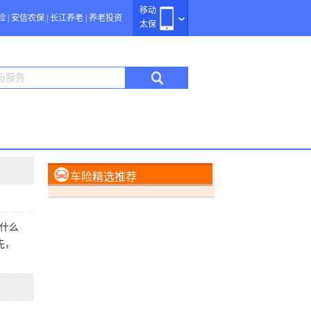
移动
险
|
安信农保
|
长江养老
|
养老投资
太保
车险精选推荐
什么
先，