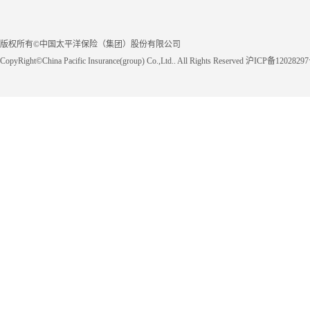
版权所有©中国太平洋保险（集团）股份有限公司
CopyRight©China Pacific Insurance(group) Co.,Ltd.. All Rights Reserved 沪ICP备1202829