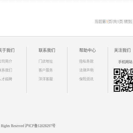
当前第
1
页
/
共
1
页
转到
关于我们
联系我们
帮助中心
关注我们
公司简介
门店地址
隐私条款
手机网站
联系我们
客户服务
法律声明
人才招聘
洋洋客服
保险资讯
 All Rights Reserved 沪ICP备12028297号