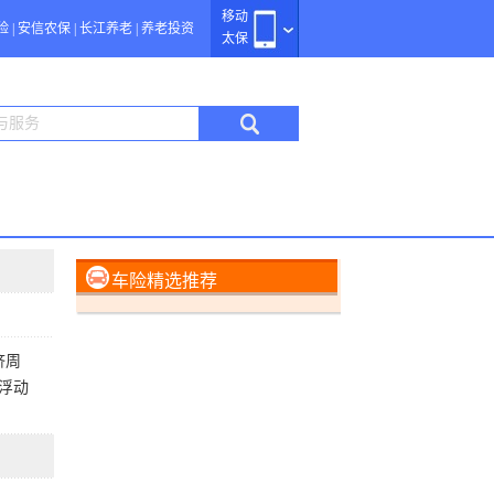
移动
险
|
安信农保
|
长江养老
|
养老投资
太保
车险精选推荐
济周
浮动