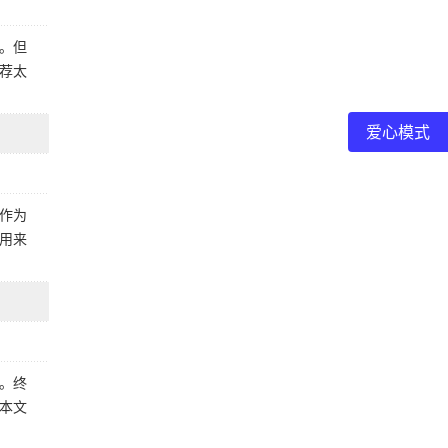
。但
荐太
爱心模式
作为
用来
。终
本文