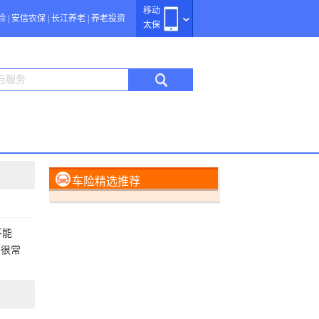
移动
险
|
安信农保
|
长江养老
|
养老投资
太保
车险精选推荐
不能
景很常