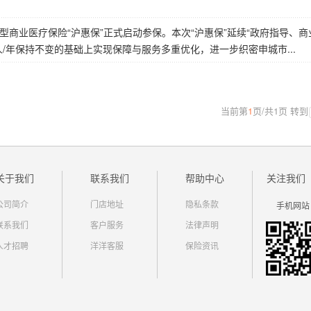
制型商业医疗保险“沪惠保”正式启动参保。本次“沪惠保”延续“政府指导、商
人/年保持不变的基础上实现保障与服务多重优化，进一步织密申城市...
当前第
1
页
/
共
1
页
转到
关于我们
联系我们
帮助中心
关注我们
公司简介
门店地址
隐私条款
手机网站
联系我们
客户服务
法律声明
人才招聘
洋洋客服
保险资讯