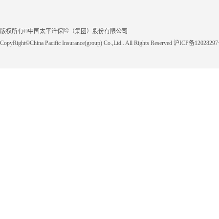
版权所有©中国太平洋保险（集团）股份有限公司
CopyRight©China Pacific Insurance(group) Co.,Ltd.. All Rights Reserved 沪ICP备1202829