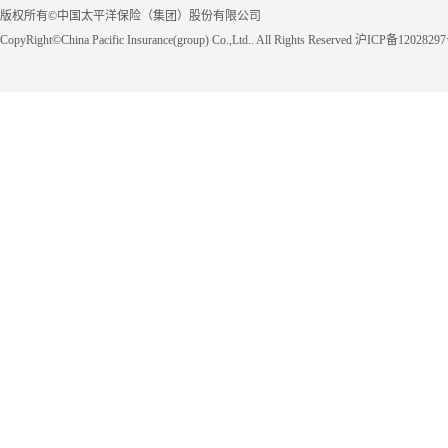
版权所有©中国太平洋保险（集团）股份有限公司
CopyRight©China Pacific Insurance(group) Co.,Ltd.. All Rights Reserved 沪ICP备1202829