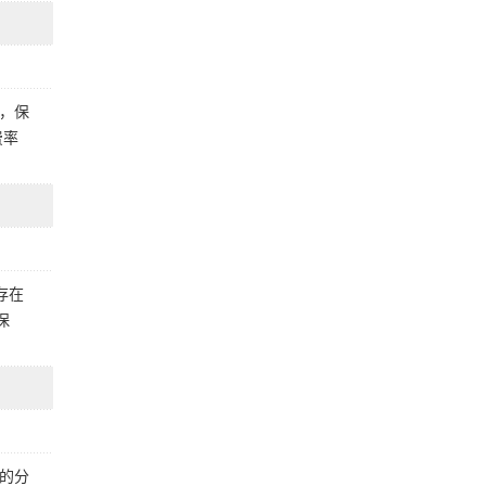
，保
费率
存在
保
的分