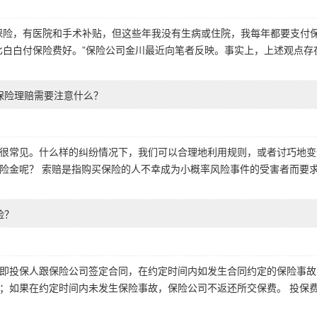
保险，有医院和手术补贴，但这些年我没有生病或住院，我每年都要支付
比白白付保险费好。”保险公司金川最近向笔者反映。事实上，上述观点存
保险理赔需要注意什么？
很常见。什么样的纠纷情况下，我们可以合理地利用规则，或者讨巧地变
险金呢？ 索赔是指购买保险的人不幸成为小概率风险事件的受害者而要
险？
即投保人跟保险公司签定合同，在约定时间内如发生合同约定的保险事故
；如果在约定时间内未发生保险事故，保险公司不返还所交保费。 投保