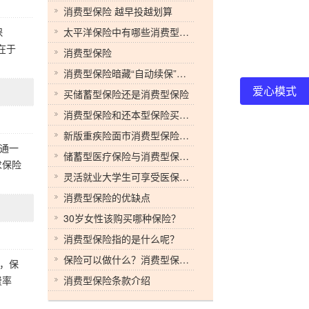
消费型保险 越早投越划算
保
太平洋保险中有哪些消费型保险
在于
消费型保险
消费型保险暗藏“自动续保”多人被投保
爱心模式
买储蓄型保险还是消费型保险
消费型保险和还本型保险买哪种更划算
新版重疾险面市消费型保险渐受宠
通一
储蓄型医疗保险与消费型保险比较
求保险
灵活就业大学生可享受医保补贴政策
消费型保险的优缺点
30岁女性该购买哪种保险？
消费型保险指的是什么呢？
保险可以做什么？消费型保险有什么优点？
，保
费率
消费型保险条款介绍