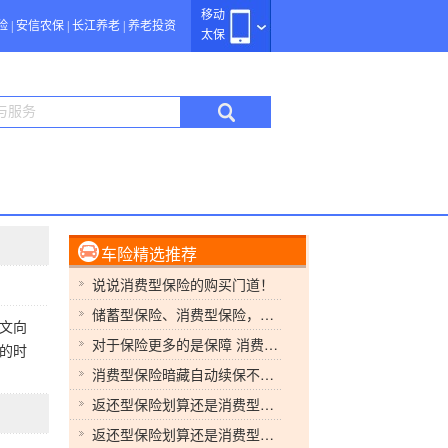
移动
险
|
安信农保
|
长江养老
|
养老投资
太保
车险精选推荐
说说消费型保险的购买门道！
储蓄型保险、消费型保险，对比告诉你哪个才是适合自己的。
文向
对于保险更多的是保障 消费型保险并不是浪费的回答
的时
消费型保险暗藏自动续保不续保要书面申请
返还型保险划算还是消费型保险划算？本文教你来省钱
返还型保险划算还是消费型保险划算？本文教你来省钱