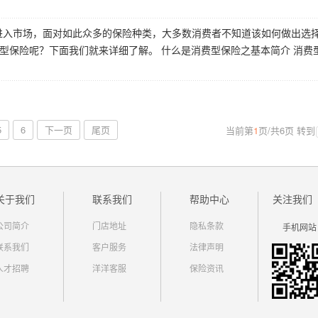
进入市场，面对如此众多的保险种类，大多数消费者不知道该如何做出选
型保险呢？下面我们就来详细了解。 什么是消费型保险之基本简介 消费
5
6
下一页
尾页
当前第
1
页
/
共
6
页
转到
关于我们
联系我们
帮助中心
关注我们
公司简介
门店地址
隐私条款
手机网站
联系我们
客户服务
法律声明
人才招聘
洋洋客服
保险资讯