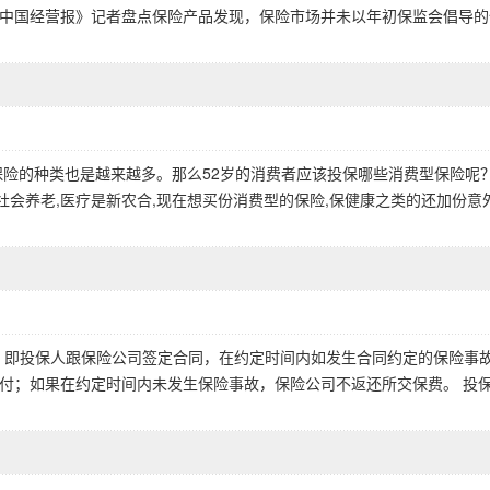
中国经营报》记者盘点保险产品发现，保险市场并未以年初保监会倡导的
保险的种类也是越来越多。那么52岁的消费者应该投保哪些消费型保险呢
有社会养老,医疗是新农合,现在想买份消费型的保险,保健康之类的还加份意
，即投保人跟保险公司签定合同，在约定时间内如发生合同约定的保险事
付；如果在约定时间内未发生保险事故，保险公司不返还所交保费。 投