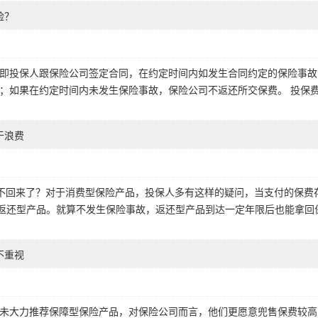
险？
即投保人跟保险公司签定合同，在约定时间内如发生合同约定的保险事故
；如果在约定时间内未发生保险事故，保险公司不返还所交保费。 投保
于浪费
拿不回来了？对于消费型保险产品，投保人多有这样的疑问，当支付的保费
择返还型产品。就算不发生保险事故，返还型产品到达一定年限后也能拿回
不重视
未大力推荐保障型保险产品，对保险公司而言，他们更愿意兜售保费较高