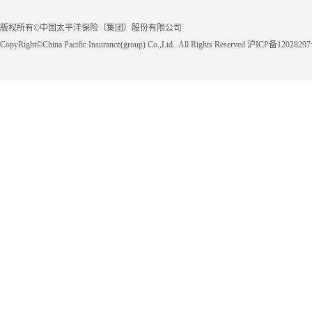
版权所有©中国太平洋保险（集团）股份有限公司
CopyRight©China Pacific Insurance(group) Co.,Ltd.. All Rights Reserved 沪ICP备1202829