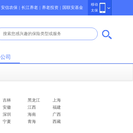
移动
安信农保
|
长江养老
|
养老投资
|
国联安基金
太保
于公司
吉林
黑龙江
上海
安徽
江西
福建
深圳
海南
广西
宁夏
青海
西藏