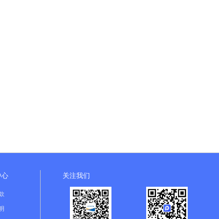
中心
关注我们
款
明