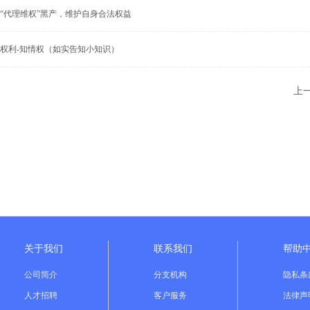
“代理维权”黑产，维护自身合法权益
权利-知情权（如实告知小知识）
上
关于我们
联系我们
帮助
公司简介
分支机构
隐私条
人才招聘
客户服务
法律声