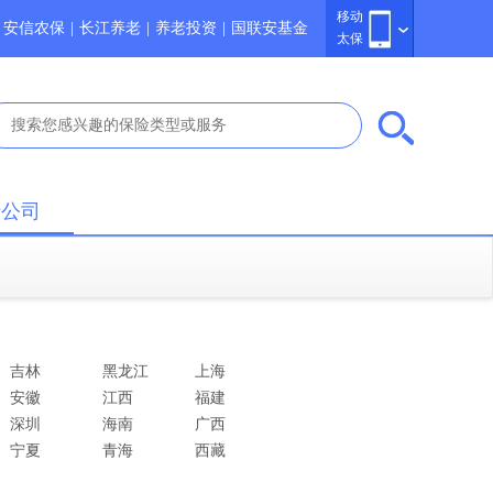
移动
安信农保
|
长江养老
|
养老投资
|
国联安基金
太保
于公司
吉林
黑龙江
上海
安徽
江西
福建
深圳
海南
广西
宁夏
青海
西藏