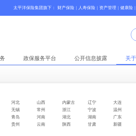
太平洋保险集团旗下：
财产保险
|
人寿保险
|
资产管理
|
健康险
|
务
政保服务平台
公开信息披露
关
河北
山西
内蒙古
辽宁
大连
无锡
常州
浙江
宁波
温州
青岛
河南
湖北
湖南
广东
贵州
云南
陕西
甘肃
新疆