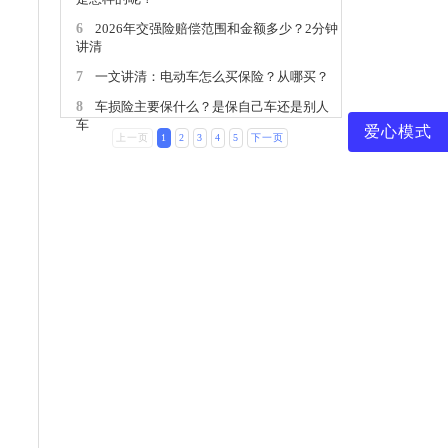
6
2026年交强险赔偿范围和金额多少？2分钟
讲清
7
一文讲清：电动车怎么买保险？从哪买？
8
车损险主要保什么？是保自己车还是别人
车
爱心模式
上一页
1
2
3
4
5
下一页
9
车险电子保单查询方式介绍！手把手教你
查看自己的车险保单
10
一文讲清：25年交强险赔偿范围和金额多
少？