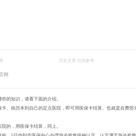
官网
哪些的知识，请看下面的介绍。
保卡、病历本到自己的定点医院，即可用医保卡结算。也就是自费部
医院的，用医保卡结算，同上。
救的，5日内到市医保中心办理急诊抢救病种认定，认定属于急诊抢