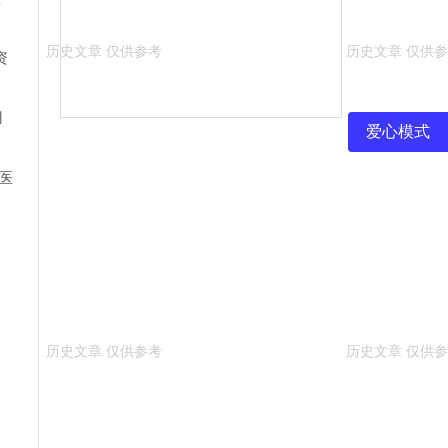
资
用
爱心模式
医