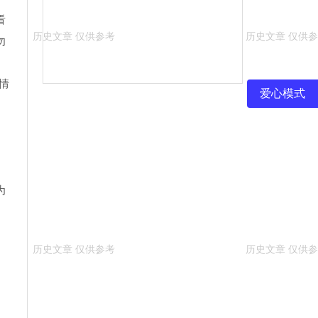
看
勿
情
爱心模式
为