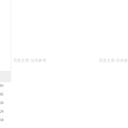
-03
-02
-26
-24
-18