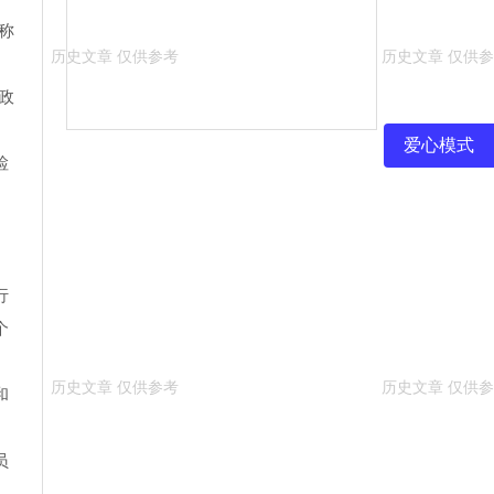
称
政
爱心模式
检
行
个
和
员