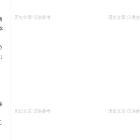
费
本
位
门
核
无