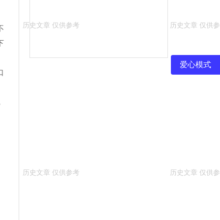
不
下
爱心模式
口
完