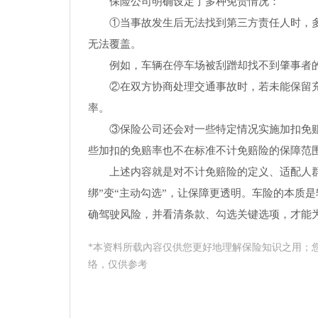
保险公司明确设定了多种免责情况：
①当事故发生后无法找到第三方责任人时，多
无法覆盖。
例如，车辆在停车场被刮蹭却找不到肇事者
②在双方协商处理交通事故时，若未能保留充
率。
③保险公司还会对一些特定情况实施加扣免
些加扣的免赔率也不在标准不计免赔险的保障范
上述内容就是对不计免赔险的定义、适配人群
绑”变“主动勾选”，让保障更透明。车险的本质
确驾驶风险，并看清条款、勾选关键选项，才能
*本资料所载內容仅供您更好地理解保险知识之用；
络，仅供参考