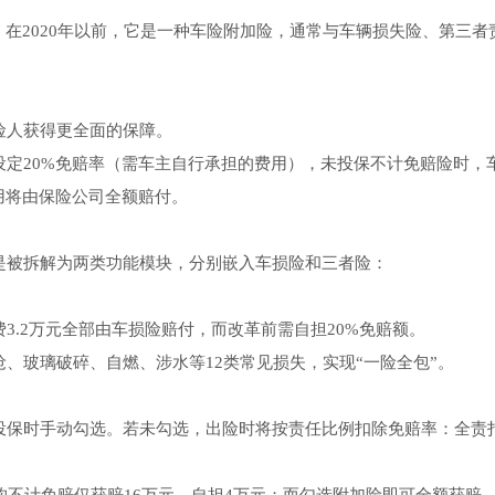
，在2020年以前，它是一种车险附加险，通常与车辆损失险、第三者
险人获得更全面的保障。
定20%免赔率（需车主自行承担的费用），未投保不计免赔险时，
用将由保险公司全额赔付。
是被拆解为两类功能模块，分别嵌入车损险和三者险：
3.2万元全部由车损险赔付，而改革前需自担20%免赔额。
、玻璃破碎、自燃、涉水等12类常见损失，实现“一险全包”。
投保时手动勾选。若未勾选，出险时将按责任比例扣除免赔率：全责