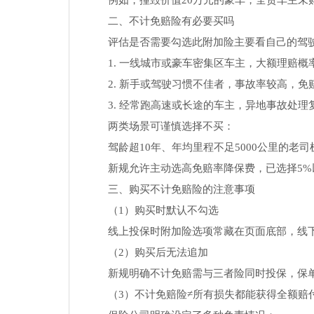
例如，撞毁价值20万元的豪车，全责车主未
二、不计免赔险有必要买吗
评估是否需要勾选此附加险主要看自己的驾
1. 一线城市或豪车密集区车主，大额理赔概
2. 新手或驾驶习惯不佳者，事故率较高，免
3. 经常跑高速或长途的车主，异地事故处
两类场景可谨慎选择不买：
驾龄超10年、年均里程不足5000公里的老
新规允许主动选高免赔率降保费，已选择5
三、购买不计免赔险的注意事项
（1）购买时默认不勾选
线上投保时附加险选项常藏在页面底部，线下
（2）购买后无法追加
新规明确不计免赔需与三者险同时投保，保
（3）不计免赔险≠所有损失都能获得全额赔