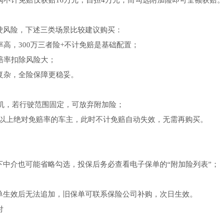
购不计免赔仅获赔16万元，自担4万元；而勾选附加险即可全额获赔
驶风险，下述三类场景比较建议购买：
率高，300万三者险+不计免赔是基础配置；
赔率扣除风险大；
理复杂，全险保障更稳妥。
司机，若行驶范围固定，可放弃附加险；
%以上绝对免赔率的车主，此时不计免赔自动失效，无需再购买。
中介也可能省略勾选，投保后务必查看电子保单的“附加险列表”；
单生效后无法追加，旧保单可联系保险公司补购，次日生效。
付