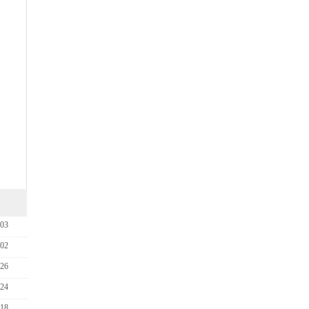
-03
-02
-26
-24
-18