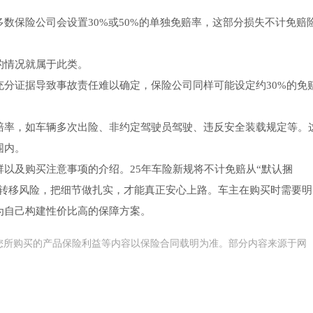
数保险公司会设置30%或50%的单独免赔率，这部分损失不计免赔
的情况就属于此类。
分证据导致事故责任难以确定，保险公司同样可能设定约30%的免
赔率，如车辆多次出险、非约定驾驶员驾驶、违反安全装载规定等。
围内。
以及购买注意事项的介绍。25年车险新规将不计免赔从“默认捆
是转移风险，把细节做扎实，才能真正安心上路。车主在购买时需要明
为自己构建性价比高的保障方案。
您所购买的产品保险利益等内容以保险合同载明为准。部分内容来源于网