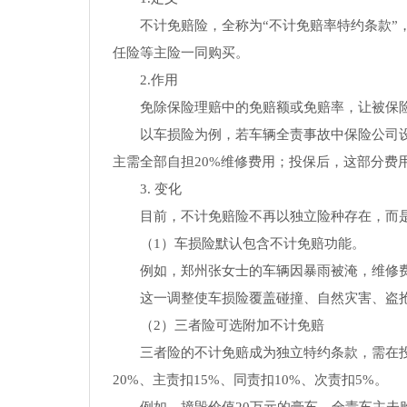
不计免赔险，全称为“不计免赔率特约条款”
任险等主险一同购买。
2.作用
免除保险理赔中的免赔额或免赔率，让被保
以车损险为例，若车辆全责事故中保险公司设
主需全部自担20%维修费用；投保后，这部分费
3. 变化
目前，不计免赔险不再以独立险种存在，而
（1）车损险默认包含不计免赔功能。
例如，郑州张女士的车辆因暴雨被淹，维修费
这一调整使车损险覆盖碰撞、自然灾害、盗抢
（2）三者险可选附加不计免赔
三者险的不计免赔成为独立特约条款，需在
20%、主责扣15%、同责扣10%、次责扣5%。