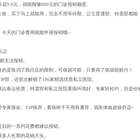
花9.9元，就能囤够800元的门诊报销额度。
即生效，买了马上就能用，完全不用等待期，公立普通部、特需部都能
，今天的门诊费用就能申请报销哦~
私立
院都无法报销。
喜的是取消了既往症的限制，可保就可赔，只要得了病就能赔付！
IP部，还首次解锁了186家精选优质私立医院。
堪比春运抢票；特需部和私立医院看病环境好、专家轻松约，但是价
专家接诊、VIP病房，看病终于不用再遭罪，就医体验超级舒适~
院后的一系列花费都难以报销。
很多人长期的花钱大头。