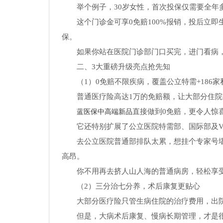
举个例子，30岁女性，首次投保仅需要全年多
这个门诊金可享0免赔100%报销，投后立
保。
如果你站在医院门诊部门口买完，进门看病
二、3大重磅升级亮点抢先知
（1）0免赔不限疾病，覆盖公立特需+186家
普通医疗险高达1万的免赔额，让大部分住
直接做到0免赔，更令人惊
蓝医保中高端新品
它还特别扩展了公立医院特需部、国际部及V
去公立医院普通部排队太累，想挂个专家号
高昂。
你不用再去挤人山人海的普通病房，轻松享受
（2）三分治七分养，术后康复更贴心
大部分医疗险只管生病住院的治疗费用，出
但是，大病术后康复、慢病长期管理，才是