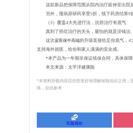
这款新品把保障范围从院内治疗延伸至出院
另外，慢病原研药享受5折，线下药房结算
（3）覆盖4大先进疗法，抗癌治疗有底气
真到了癌症治疗的关头，最怕的就是没钱治
这次
的升级直接给足你底气，4
蓝医保中高端
支持海外就医，给你和家人满满的安全感。
*本产品为一年期非保证续保合同，具体保
本文来源：太平洋健康险
*本资料所载內容仅供您更好地理解保险知识之用；
络，仅供参考
车险报价