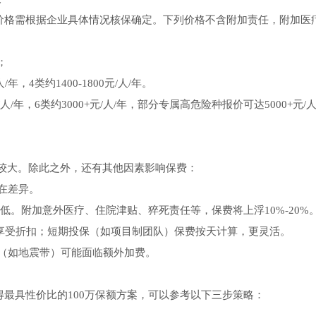
价格需根据企业具体情况核保确定。下列价格不含附加责任，附加医
；
/年，4类约1400-1800元/人/年。
元/人/年，6类约3000+元/人/年，部分专属高危险种报价可达5000+元/人
响较大。除此之外，还有其他因素影响保费：
在差异。
较低。附加意外医疗、住院津贴、猝死责任等，保费将上浮10%-20%
可享受折扣；短期投保（如项目制团队）保费按天计算，更灵活。
区（如地震带）可能面临额外加费。
最具性价比的100万保额方案，可以参考以下三步策略：